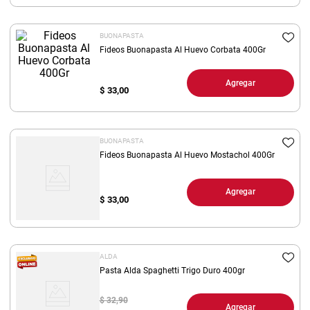
8
.
yerba
BUONAPASTA
9
.
harina
Fideos Buonapasta Al Huevo Corbata 400Gr
10
.
arroz
Agregar
$
33,00
BUONAPASTA
Fideos Buonapasta Al Huevo Mostachol 400Gr
Agregar
$
33,00
ALDA
Pasta Alda Spaghetti Trigo Duro 400gr
$ 32,90
Agregar