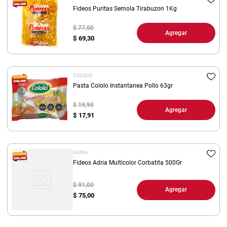
Fideos Puritas Semola Tirabuzon 1Kg
$ 77,00
Agregar
$
69,30
COLOLO
Pasta Cololo Instantanea Pollo 63gr
$ 19,90
Agregar
$
17,91
ADRIA
Fideos Adria Multicolor Corbatita 500Gr
$ 91,00
Agregar
$
75,00