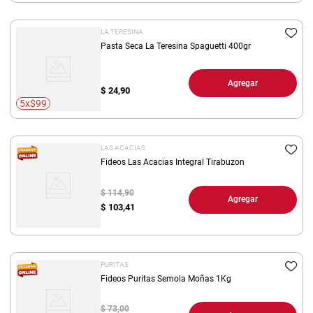
LA TERESINA
Pasta Seca La Teresina Spaguetti 400gr
Agregar
$
24,90
5x$99
LAS ACACIAS
Fideos Las Acacias Integral Tirabuzon
$ 114,90
Agregar
$
103,41
PURITAS
Fideos Puritas Semola Moñas 1Kg
$ 73,00