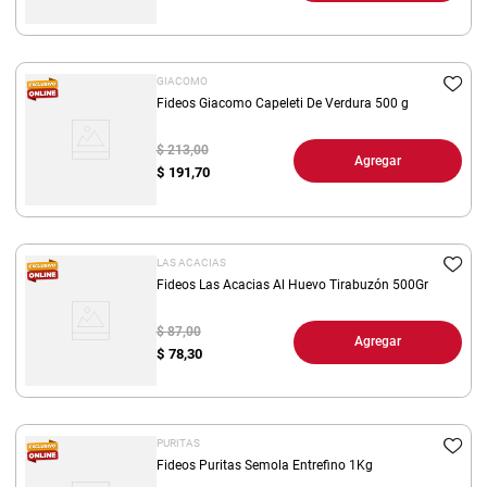
GIACOMO
Fideos Giacomo Capeleti De Verdura 500 g
$ 213,00
Agregar
$
191,70
LAS ACACIAS
Fideos Las Acacias Al Huevo Tirabuzón 500Gr
$ 87,00
Agregar
$
78,30
PURITAS
Fideos Puritas Semola Entrefino 1Kg