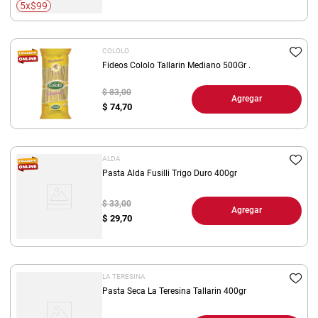
5x$99
COLOLO
Fideos Cololo Tallarin Mediano 500Gr .
$ 83,00
Agregar
$
74,70
ALDA
Pasta Alda Fusilli Trigo Duro 400gr
$ 33,00
Agregar
$
29,70
LA TERESINA
Pasta Seca La Teresina Tallarin 400gr