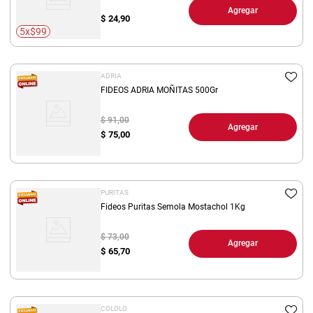
Agregar
$
24,90
5x$99
ADRIA
FIDEOS ADRIA MOÑITAS 500Gr
$ 91,00
Agregar
$
75,00
PURITAS
Fideos Puritas Semola Mostachol 1Kg
$ 73,00
Agregar
$
65,70
COLOLO