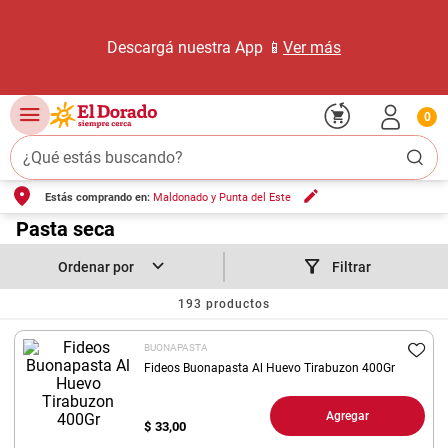
Descargá nuestra App 📱
Ver más
0
¿Qué estás buscando?
Estás comprando en:
Maldonado y Punta del Este
TÉRMINOS MÁS BUSCADOS
1
.
Pasta seca
carne carnicería
2
.
leche
Filtrar
3
.
aceite
193
productos
4
.
queso
BUONAPASTA
5
.
pollo
Fideos Buonapasta Al Huevo Tirabuzon 400Gr
6
.
bondiola
Agregar
$
33,00
7
.
fideos