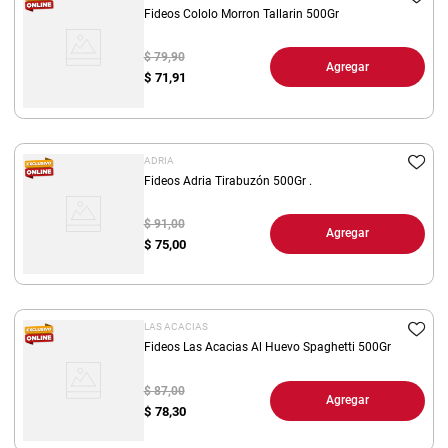
Fideos Cololo Morron Tallarin 500Gr
$ 79,90
Agregar
$
71,91
ADRIA
Fideos Adria Tirabuzón 500Gr .
$ 91,00
Agregar
$
75,00
LAS ACACIAS
Fideos Las Acacias Al Huevo Spaghetti 500Gr
$ 87,00
Agregar
$
78,30