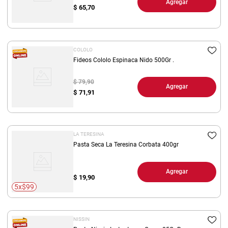
Agregar
$
65,70
COLOLO
Fideos Cololo Espinaca Nido 500Gr .
$ 79,90
Agregar
$
71,91
LA TERESINA
Pasta Seca La Teresina Corbata 400gr
Agregar
$
19,90
5x$99
NISSIN