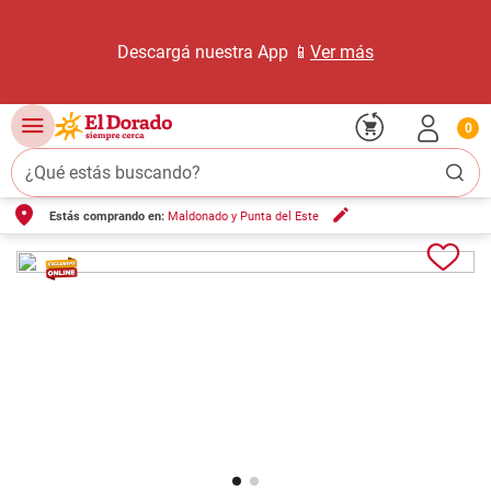
Descargá nuestra App 📱
Ver más
0
¿Qué estás buscando?
Estás comprando en:
Maldonado y Punta del Este
TÉRMINOS MÁS BUSCADOS
1
.
carne carnicería
2
.
leche
3
.
aceite
4
.
queso
5
.
pollo
6
.
bondiola
7
.
fideos