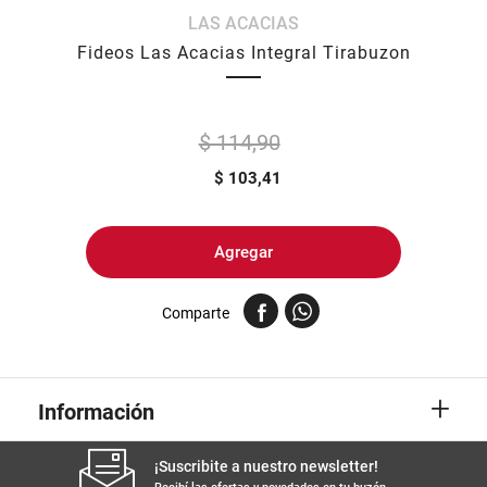
LAS ACACIAS
8
.
yerba
Fideos Las Acacias Integral Tirabuzon
9
.
harina
10
.
arroz
$ 114,90
$
103,41
Agregar
Comparte
+
Información
¡Suscribite a nuestro newsletter!