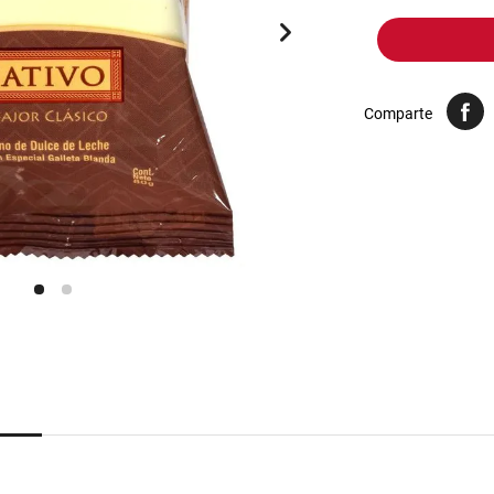
10
.
harina
Comparte