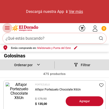
Descargá nuestra App 📱
Ver más
0
¿Qué estás buscando?
Estás comprando en:
Maldonado y Punta del Este
TÉRMINOS MÁS BUSCADOS
1
.
Golosinas
carne carnicería
2
.
leche
Filtrar
3
.
aceite
475
productos
4
.
queso
PORTEZUELO
5
.
pollo
Alfajor Portezuelo Chocolate X6Un
6
.
bondiola
$ 179,90
Agregar
$
135,00
7
.
fideos