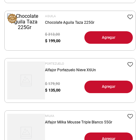
8
.
yerba
AGUILA
9
.
arroz
Chocolate Aguila Taza 225Gr
10
.
harina
$ 313,00
Agregar
$
199,00
PORTEZUELO
Alfajor Portezuelo Nieve X6Un
$ 179,90
Agregar
$
135,00
MILKA
Alfajor Milka Mousse Triple Blanco 55Gr
Agregar