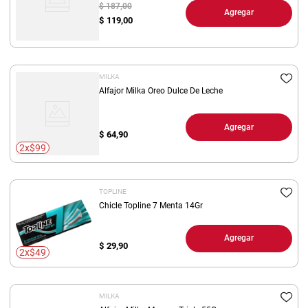
$ 187,00
Agregar
$
119,00
MILKA
Alfajor Milka Oreo Dulce De Leche
Agregar
$
64,90
2x$99
TOPLINE
Chicle Topline 7 Menta 14Gr
Agregar
$
29,90
2x$49
MILKA