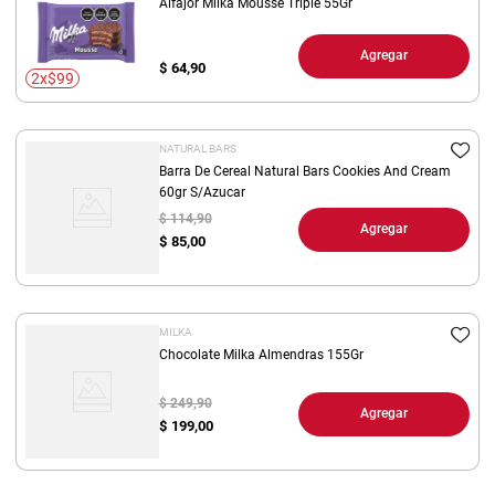
Alfajor Milka Mousse Triple 55Gr
Agregar
$
64,90
2x$99
NATURAL BARS
Barra De Cereal Natural Bars Cookies And Cream
60gr S/Azucar
$ 114,90
Agregar
$
85,00
MILKA
Chocolate Milka Almendras 155Gr
$ 249,90
Agregar
$
199,00