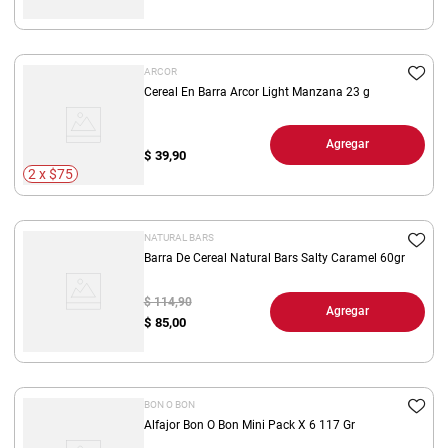
ARCOR
Cereal En Barra Arcor Light Manzana 23 g
Agregar
$
39,90
2 x $75
NATURAL BARS
Barra De Cereal Natural Bars Salty Caramel 60gr
$ 114,90
Agregar
$
85,00
BON O BON
Alfajor Bon O Bon Mini Pack X 6 117 Gr