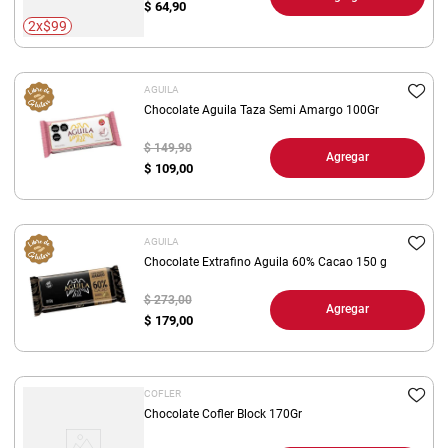
$
64,90
2x$99
AGUILA
Chocolate Aguila Taza Semi Amargo 100Gr
$ 149,90
Agregar
$
109,00
AGUILA
Chocolate Extrafino Aguila 60% Cacao 150 g
$ 273,00
Agregar
$
179,00
COFLER
Chocolate Cofler Block 170Gr