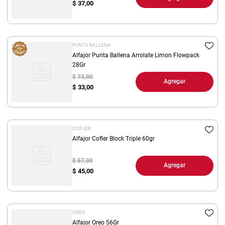
$
37,00
PUNTA BALLENA
Alfajor Punta Ballena Arrolate Limon Flowpack
28Gr
$ 73,00
Agregar
$
33,00
COFLER
Alfajor Cofler Block Triple 60gr
$ 57,00
Agregar
$
45,00
OREO
Alfajor Oreo 56Gr