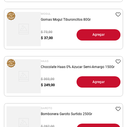
MOGUL
Gomas Mogul Tiburoncitos 80Gr
$ 73,00
Agregar
$
37,00
HAAS
Chocolate Haas 0% Azucar Semi-Amargo 150Gr
$ 303,00
Agregar
$
249,00
GAROTO
Bombonera Garoto Surtido 250Gr
$ 297,00