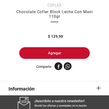
COFLER
8
.
yerba
Chocolate Cofler Block Leche Con Mani
9
.
harina
110gr
10
.
arroz
$
129,90
Agregar
Comparte
+
Información
¡Suscribite a nuestro newsletter!
Recibí las ofertas y novedades en tu buzón.