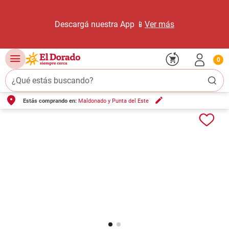
Descargá nuestra App 📱
Ver más
0
¿Qué estás buscando?
Estás comprando en:
Maldonado y Punta del Este
TÉRMINOS MÁS BUSCADOS
1
.
carne carnicería
2
.
leche
3
.
aceite
4
.
queso
5
.
pollo
6
.
bondiola
7
.
fideos