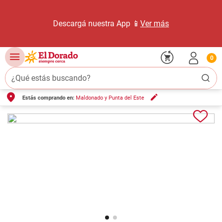
Descargá nuestra App 📱
Ver más
0
¿Qué estás buscando?
Estás comprando en:
Maldonado y Punta del Este
TÉRMINOS MÁS BUSCADOS
1
.
carne carnicería
2
.
leche
3
.
aceite
4
.
queso
5
.
pollo
6
.
bondiola
7
.
fideos