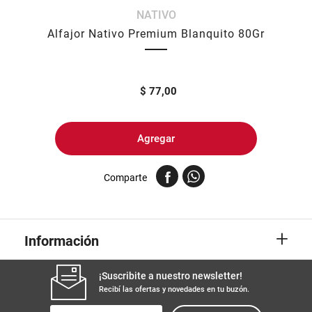
NATIVO
8
.
yerba
Alfajor Nativo Premium Blanquito 80Gr
9
.
harina
10
.
arroz
$
77,00
Agregar
Comparte
+
Información
¡Suscribite a nuestro newsletter!
Recibí las ofertas y novedades en tu buzón.