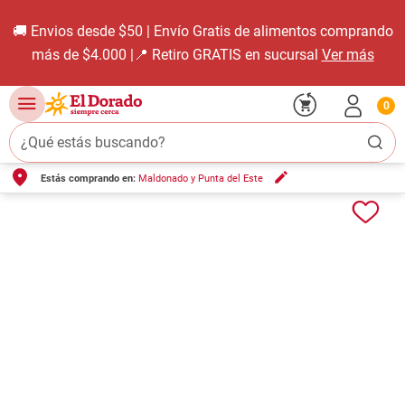
🚚 Envios desde $50 | Envío Gratis de alimentos comprando
más de $4.000 |📍 Retiro GRATIS en sucursal
Ver más
0
¿Qué estás buscando?
Estás comprando en:
Maldonado y Punta del Este
TÉRMINOS MÁS BUSCADOS
1
.
carne carnicería
2
.
leche
3
.
aceite
4
.
queso
5
.
pollo
6
.
bondiola
7
.
fideos