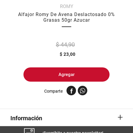
ROMY
8
.
yerba
Alfajor Romy De Avena Deslactosado 0%
9
.
arroz
Grasas 50gr Azucar
10
.
harina
$ 44,90
$
23,00
Agregar
Comparte
+
Información
¡Suscribite a nuestro newsletter!