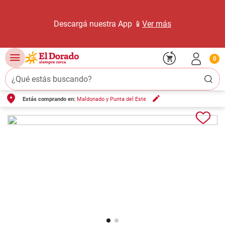
Descargá nuestra App 📱
Ver más
0
¿Qué estás buscando?
Estás comprando en:
Maldonado y Punta del Este
TÉRMINOS MÁS BUSCADOS
1
.
carne carnicería
2
.
leche
3
.
aceite
4
.
queso
5
.
pollo
6
.
bondiola
7
.
fideos