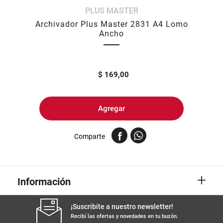
PLUS MASTER
8
.
arroz
Archivador Plus Master 2831 A4 Lomo
9
.
harina
Ancho
10
.
yerba
$
169,00
Agregar
Comparte
+
Información
¡Suscribite a nuestro newsletter!
Recibí las ofertas y novedades en tu buzón.