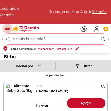
Descargá nuestra App 📱
Ver más
0
¿Qué estás buscando?
Estás comprando en:
Maldonado y Punta del Este
TÉRMINOS MÁS BUSCADOS
1
.
Birbo
carne carnicería
2
.
leche
Filtrar
3
.
aceite
6
productos
4
.
queso
BIRBO
5
.
pollo
Alimento Birbo Gato 1kg
6
.
bondiola
Agregar
$
279,90
7
.
fideos