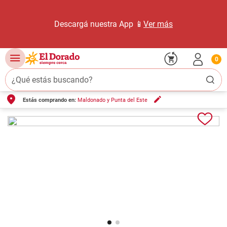
Descargá nuestra App 📱
Ver más
0
¿Qué estás buscando?
Estás comprando en:
Maldonado y Punta del Este
TÉRMINOS MÁS BUSCADOS
1
.
carne carnicería
2
.
leche
3
.
queso
4
.
aceite
5
.
pollo
6
.
bondiola
7
.
fideos