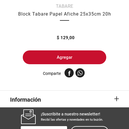
TABARE
8
.
harina
Block Tabare Papel Afiche 25x35cm 20h
9
.
arroz
10
.
yerba
$
129,00
Agregar
Comparte
+
Información
¡Suscribite a nuestro newsletter!
Recibí las ofertas y novedades en tu buzón.