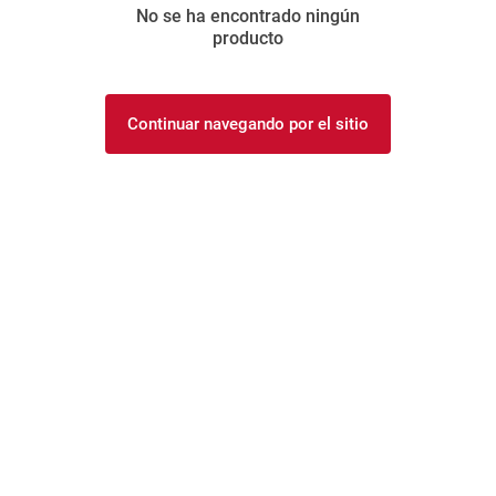
No se ha encontrado ningún
8
.
fideos
producto
9
.
arroz
10
.
harina
Continuar navegando por el sitio