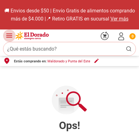
🚚 Envios desde $50 | Envío Gratis de alimentos comprando
más de $4.000 |📍 Retiro GRATIS en sucursal
Ver más
0
¿Qué estás buscando?
Estás comprando en:
Maldonado y Punta del Este
TÉRMINOS MÁS BUSCADOS
1
.
carne carnicería
2
.
leche
3
.
aceite
4
.
queso
5
.
bondiola
6
.
pollo
7
.
yerba