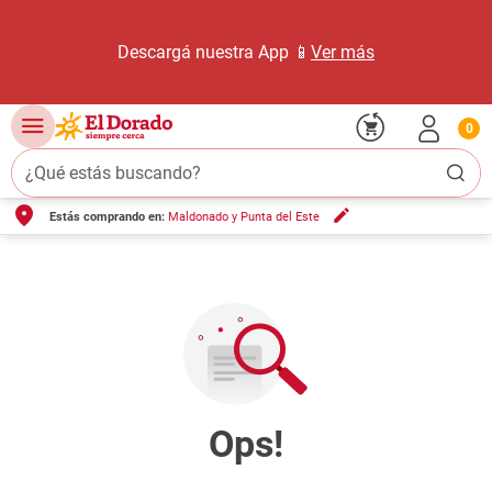
Descargá nuestra App 📱
Ver más
0
¿Qué estás buscando?
Estás comprando en:
Maldonado y Punta del Este
TÉRMINOS MÁS BUSCADOS
1
.
carne carnicería
2
.
leche
3
.
aceite
4
.
queso
5
.
pollo
6
.
bondiola
7
.
fideos