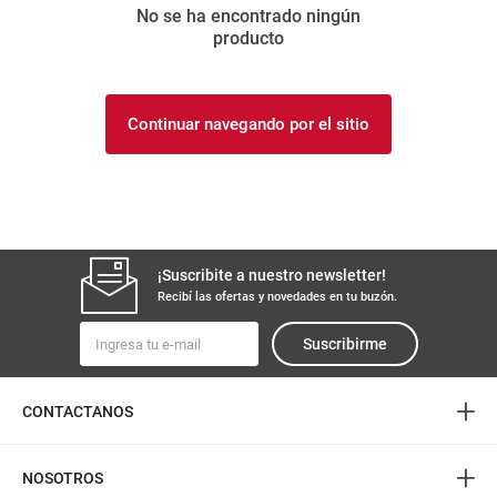
No se ha encontrado ningún
8
.
yerba
producto
9
.
arroz
10
.
harina
Continuar navegando por el sitio
¡Suscribite a nuestro newsletter!
Recibí las ofertas y novedades en tu buzón.
Suscribirme
+
CONTACTANOS
+
NOSOTROS