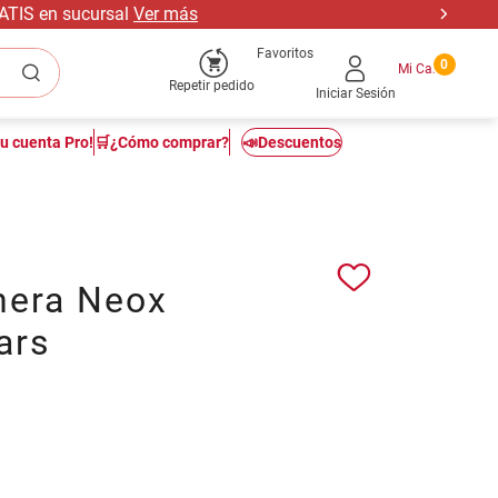
RATIS en sucursal
Ver más
Favoritos
0
Repetir pedido
Iniciar Sesión
tu cuenta Pro!
🛒¿Cómo comprar?
📣Descuentos
hera Neox
ars