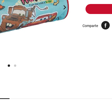
10
.
yerba
Comparte