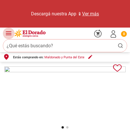
Descargá nuestra App 📱
Ver más
0
¿Qué estás buscando?
Estás comprando en:
Maldonado y Punta del Este
TÉRMINOS MÁS BUSCADOS
1
.
carne carnicería
2
.
leche
3
.
aceite
4
.
queso
5
.
pollo
6
.
bondiola
7
.
fideos