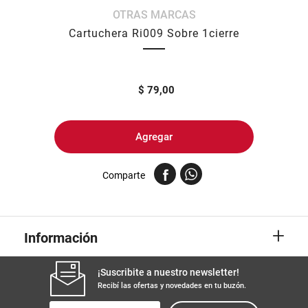
OTRAS MARCAS
8
.
yerba
Cartuchera Ri009 Sobre 1cierre
9
.
arroz
10
.
harina
$
79,00
Agregar
Comparte
+
Información
¡Suscribite a nuestro newsletter!
Recibí las ofertas y novedades en tu buzón.