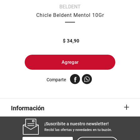
BELDENT
8
.
arroz
Chicle Beldent Mentol 10Gr
9
.
harina
10
.
yerba
$
34,90
Agregar
Comparte
+
Información
¡Suscribite a nuestro newsletter!
Recibí las ofertas y novedades en tu buzón.