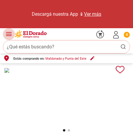
Descargá nuestra App 📱
Ver más
0
¿Qué estás buscando?
Estás comprando en:
Maldonado y Punta del Este
TÉRMINOS MÁS BUSCADOS
1
.
carne carnicería
2
.
leche
3
.
aceite
4
.
queso
5
.
pollo
6
.
bondiola
7
.
fideos