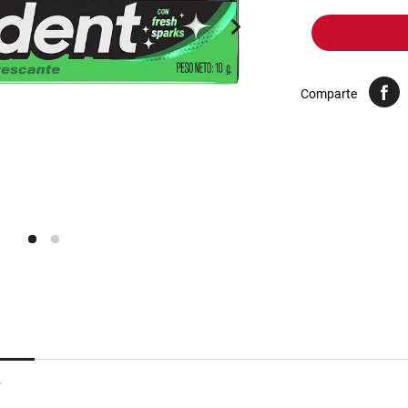
10
.
harina
Comparte
r