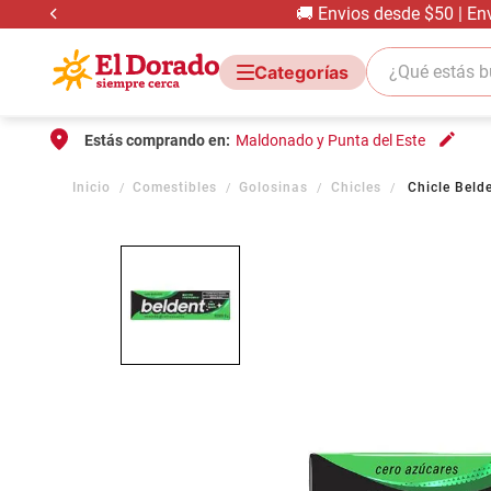
🚚 Envios desde $50 | En
¿Qué estás bus
Estás comprando en:
Maldonado y Punta del Este
Comestibles
Golosinas
Chicles
Chicle Beld