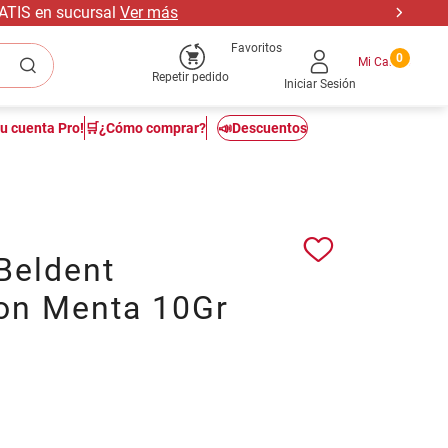
RATIS en sucursal
Ver más
Favoritos
0
Repetir pedido
Iniciar Sesión
tu cuenta Pro!
🛒¿Cómo comprar?
📣Descuentos
Beldent
on Menta 10Gr