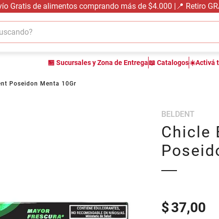
vío Gratis de alimentos comprando más de $4.000 |📍 Retiro G
cando?
TÉRMINOS MÁS BUSCADOS
🏪 Sucursales y Zona de Entrega
📖 Catalogos
☀️Activá 
1
.
carne carnicería
2
.
leche
ent Poseidon Menta 10Gr
3
.
aceite
BELDENT
4
.
queso
Chicle 
5
.
bondiola
Poseid
6
.
pollo
7
.
yerba
8
.
fideos
9
.
arroz
$
37,00