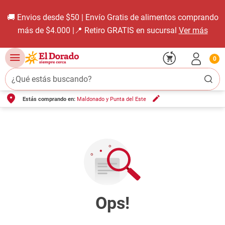
🚚 Envios desde $50 | Envío Gratis de alimentos comprando
más de $4.000 |📍 Retiro GRATIS en sucursal
Ver más
0
¿Qué estás buscando?
Estás comprando en:
Maldonado y Punta del Este
TÉRMINOS MÁS BUSCADOS
1
.
carne carnicería
2
.
leche
3
.
aceite
4
.
queso
5
.
pollo
6
.
bondiola
7
.
fideos