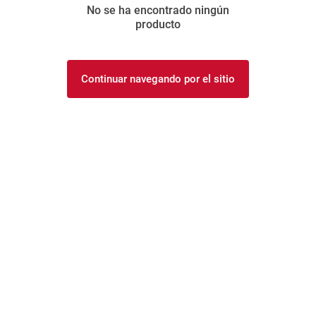
No se ha encontrado ningún
8
.
arroz
producto
9
.
harina
10
.
yerba
Continuar navegando por el sitio