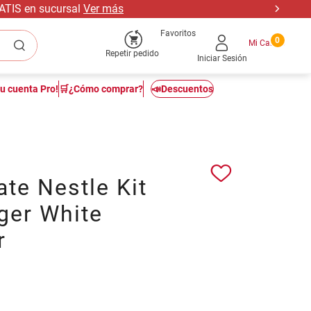
RATIS en sucursal
Ver más
Favoritos
0
Repetir pedido
Iniciar Sesión
tu cuenta Pro!
🛒¿Cómo comprar?
📣Descuentos
te Nestle Kit
ger White
r