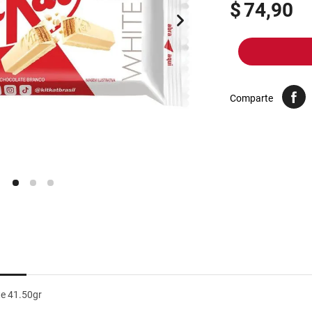
10
.
harina
$
74,90
Comparte
te 41.50gr