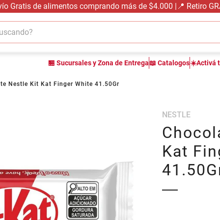
vío Gratis de alimentos comprando más de $4.000 |📍 Retiro G
cando?
TÉRMINOS MÁS BUSCADOS
🏪 Sucursales y Zona de Entrega
📖 Catalogos
☀️Activá 
1
.
carne carnicería
2
.
leche
te Nestle Kit Kat Finger White 41.50Gr
3
.
aceite
NESTLE
4
.
queso
Chocola
5
.
bondiola
Kat Fin
6
.
pollo
41.50G
7
.
yerba
8
.
fideos
9
.
arroz