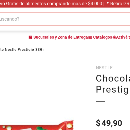
vío Gratis de alimentos comprando más de $4.000 |📍 Retiro G
cando?
TÉRMINOS MÁS BUSCADOS
🏪 Sucursales y Zona de Entrega
📖 Catalogos
☀️Activá 
1
.
carne carnicería
2
.
leche
te Nestle Prestigio 33Gr
3
.
aceite
NESTLE
4
.
queso
Chocol
5
.
pollo
Prestig
6
.
bondiola
7
.
fideos
8
.
arroz
9
.
harina
$
49,90