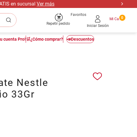
RATIS en sucursal
Ver más
Favoritos
0
Repetir pedido
Iniciar Sesión
tu cuenta Pro!
🛒¿Cómo comprar?
📣Descuentos
ate Nestle
io 33Gr