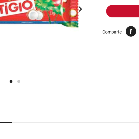
10
.
yerba
Comparte