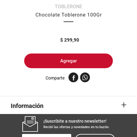
TOBLERONE
8
.
yerba
Chocolate Toblerone 100Gr
9
.
harina
10
.
arroz
$
299,90
Agregar
Comparte
+
Información
¡Suscribite a nuestro newsletter!
Recibí las ofertas y novedades en tu buzón.