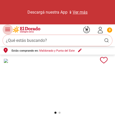
Descargá nuestra App 📱
Ver más
0
¿Qué estás buscando?
Estás comprando en:
Maldonado y Punta del Este
TÉRMINOS MÁS BUSCADOS
1
.
carne carnicería
2
.
leche
3
.
aceite
4
.
queso
5
.
pollo
6
.
bondiola
7
.
fideos