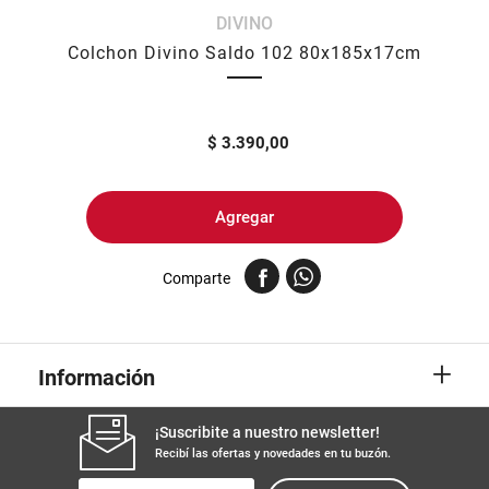
DIVINO
8
.
arroz
Colchon Divino Saldo 102 80x185x17cm
9
.
harina
10
.
yerba
$
3.390,00
Agregar
Comparte
+
Información
¡Suscribite a nuestro newsletter!
Recibí las ofertas y novedades en tu buzón.