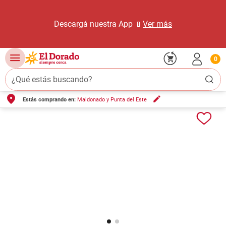
Descargá nuestra App 📱
Ver más
0
¿Qué estás buscando?
Estás comprando en:
Maldonado y Punta del Este
TÉRMINOS MÁS BUSCADOS
1
.
carne carnicería
2
.
leche
3
.
aceite
4
.
queso
5
.
pollo
6
.
bondiola
7
.
fideos