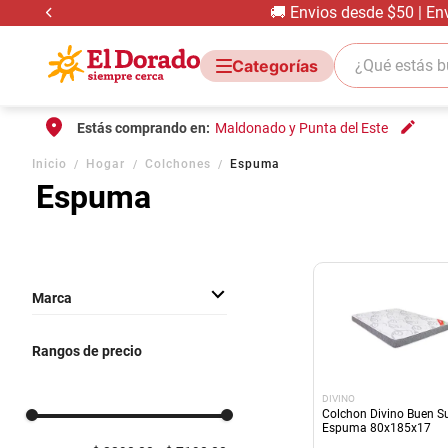
🚚 Envios desde $50 | En
¿Qué estás bus
Estás comprando en:
Maldonado y Punta del Este
Inicio
Hogar
Colchones
Espuma
Espuma
Marca
SUPERFOM
Rangos de precio
DIVINO
DIVINO
Colchon Divino Buen S
Espuma 80x185x17