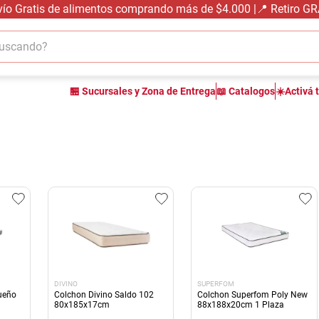
vío Gratis de alimentos comprando más de $4.000 |📍 Retiro G
cando?
TÉRMINOS MÁS BUSCADOS
🏪 Sucursales y Zona de Entrega
📖 Catalogos
☀️Activá 
1
.
carne carnicería
2
.
leche
3
.
aceite
4
.
queso
5
.
pollo
6
.
bondiola
7
.
fideos
8
.
arroz
DIVINO
SUPERFOM
9
.
harina
ueño
Colchon Divino Saldo 102
Colchon Superfom Poly New
80x185x17cm
88x188x20cm 1 Plaza