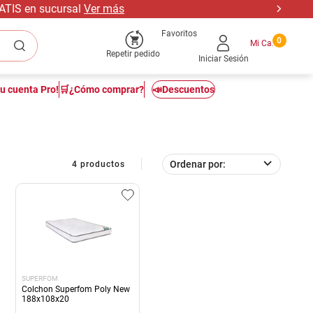
RATIS en sucursal
Ver más
Favoritos
0
Repetir pedido
Iniciar Sesión
tu cuenta Pro!
🛒¿Cómo comprar?
📣Descuentos
Ordenar por
4
productos
SUPERFOM
Colchon Superfom Poly New
188x108x20