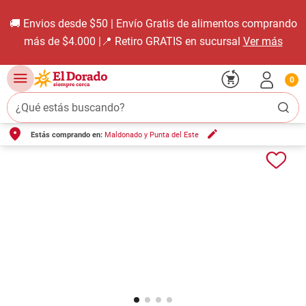
🚚 Envios desde $50 | Envío Gratis de alimentos comprando
más de $4.000 |📍 Retiro GRATIS en sucursal
Ver más
0
¿Qué estás buscando?
Estás comprando en:
Maldonado y Punta del Este
TÉRMINOS MÁS BUSCADOS
1
.
carne carnicería
2
.
leche
3
.
aceite
4
.
queso
5
.
pollo
6
.
bondiola
7
.
fideos