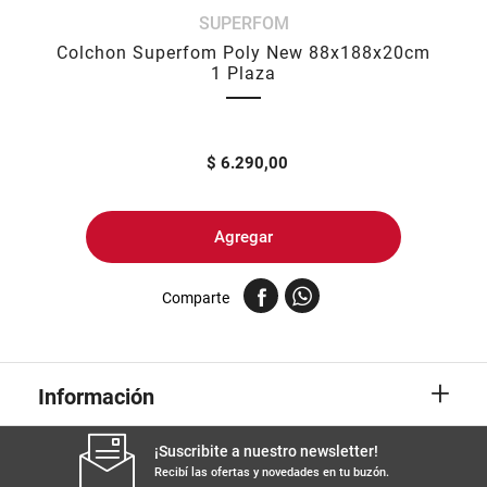
SUPERFOM
8
.
arroz
Colchon Superfom Poly New 88x188x20cm
9
.
harina
1 Plaza
10
.
yerba
$
6.290,00
Agregar
Comparte
+
Información
¡Suscribite a nuestro newsletter!
Recibí las ofertas y novedades en tu buzón.