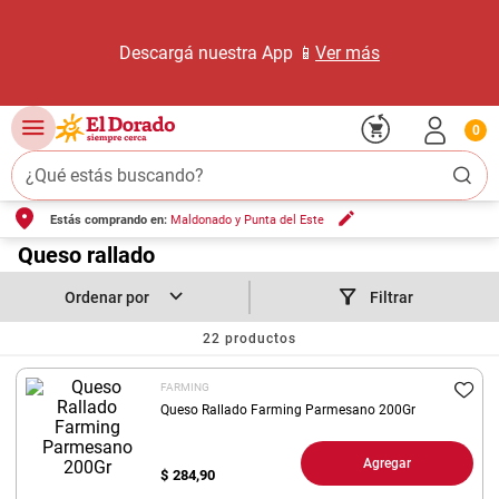
Descargá nuestra App 📱
Ver más
0
¿Qué estás buscando?
Estás comprando en:
Maldonado y Punta del Este
TÉRMINOS MÁS BUSCADOS
1
.
Queso rallado
carne carnicería
2
.
leche
Filtrar
3
.
aceite
22
productos
4
.
queso
FARMING
5
.
pollo
Queso Rallado Farming Parmesano 200Gr
6
.
bondiola
Agregar
$
284,90
7
.
fideos