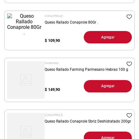
8
.
arroz
CONAPROLE
9
.
harina
Queso Rallado Conaprole 80Gr .
10
.
yerba
Agregar
$
109,90
FARMING
Queso Rallado Farming Parmesano Hebras 100 g
Agregar
$
149,90
CONAPROLE
Queso Rallado Conaprole Sbriz Deshidratado 200gr
Agregar