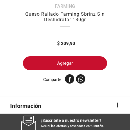
FARMING
8
.
harina
Queso Rallado Farming Sbrinz Sin
9
.
arroz
Deshidratar 180gr
10
.
yerba
$
209,90
Agregar
Comparte
+
Información
¡Suscribite a nuestro newsletter!
Recibí las ofertas y novedades en tu buzón.