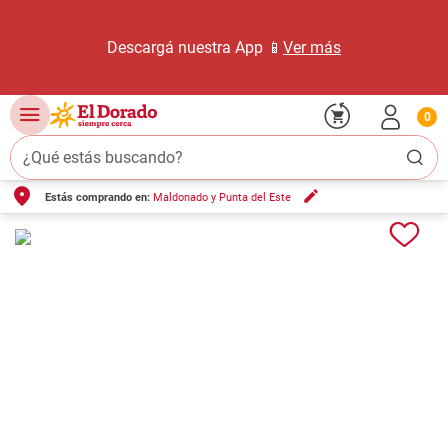
Descargá nuestra App 📱
Ver más
0
¿Qué estás buscando?
Estás comprando en:
Maldonado y Punta del Este
TÉRMINOS MÁS BUSCADOS
1
.
carne carnicería
2
.
leche
3
.
queso
4
.
aceite
5
.
pollo
6
.
bondiola
7
.
fideos