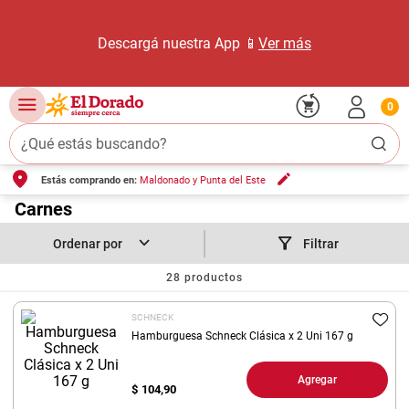
Descargá nuestra App 📱
Ver más
TÉRMINOS MÁS BUSCADOS
1
.
carne carnicería
0
2
.
leche
¿Qué estás buscando?
3
.
aceite
4
.
queso
Estás comprando en:
Maldonado y Punta del Este
Carnes
5
.
bondiola
6
.
yerba
Filtrar
7
.
pollo
28
productos
8
.
arroz
SCHNECK
Hamburguesa Schneck Clásica x 2 Uni 167 g
9
.
harina
10
.
fideos
Agregar
$
104,90