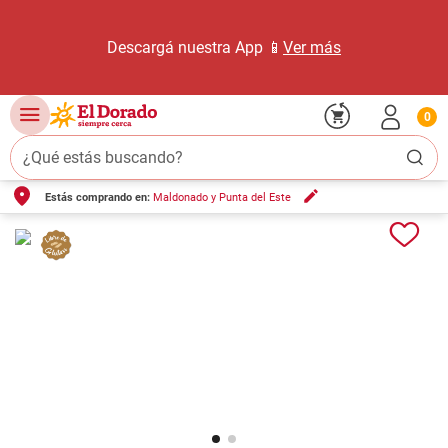
Descargá nuestra App 📱
Ver más
0
¿Qué estás buscando?
Estás comprando en:
Maldonado y Punta del Este
TÉRMINOS MÁS BUSCADOS
1
.
carne carnicería
2
.
leche
3
.
aceite
4
.
queso
5
.
bondiola
6
.
pollo
7
.
yerba