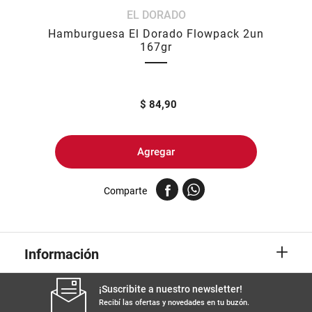
EL DORADO
8
.
fideos
Hamburguesa El Dorado Flowpack 2un
9
.
arroz
167gr
10
.
harina
$
84,90
Agregar
Comparte
+
Información
¡Suscribite a nuestro newsletter!
Recibí las ofertas y novedades en tu buzón.