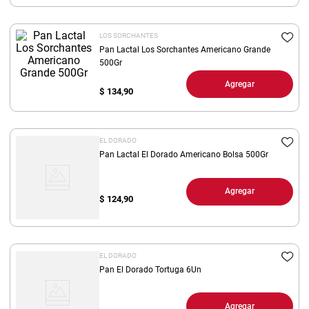
8
.
yerba
LOS SORCHANTES
9
.
harina
Pan Lactal Los Sorchantes Americano Grande
10
.
500Gr
arroz
Agregar
$
134,90
EL DORADO
Pan Lactal El Dorado Americano Bolsa 500Gr
Agregar
$
124,90
EL DORADO
Pan El Dorado Tortuga 6Un
Agregar