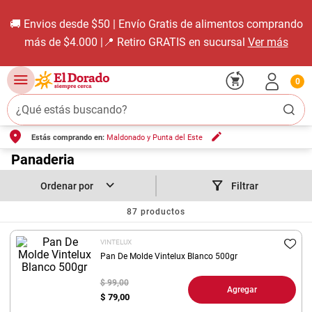
🚚 Envios desde $50 | Envío Gratis de alimentos comprando
más de $4.000 |📍 Retiro GRATIS en sucursal
Ver más
0
¿Qué estás buscando?
Estás comprando en:
Maldonado y Punta del Este
TÉRMINOS MÁS BUSCADOS
1
.
Panaderia
carne carnicería
2
.
leche
Filtrar
3
.
aceite
87
productos
4
.
queso
VINTELUX
5
.
pollo
Pan De Molde Vintelux Blanco 500gr
6
.
bondiola
$ 99,00
Agregar
$
79,00
7
.
fideos