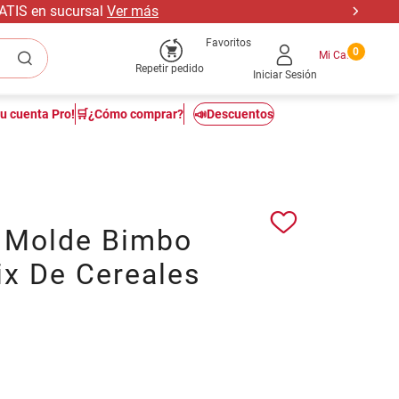
RATIS en sucursal
Ver más
Favoritos
0
Repetir pedido
Iniciar Sesión
tu cuenta Pro!
🛒¿Cómo comprar?
📣Descuentos
 Molde Bimbo
ix De Cereales