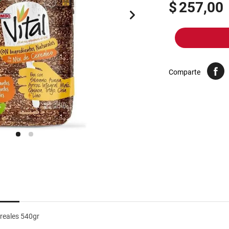
10
.
harina
$
257,00
Comparte
reales 540gr