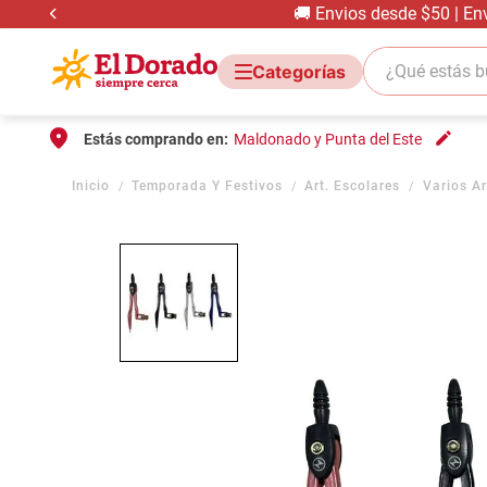
🚚 Envios desde $50 | En
¿Qué estás bus
Estás comprando en:
Maldonado y Punta del Este
Temporada Y Festivos
Art. Escolares
Varios Ar