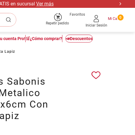
RATIS en sucursal
Ver más
Favoritos
0
Repetir pedido
Iniciar Sesión
tu cuenta Pro!
🛒¿Cómo comprar?
📣Descuentos
a Lapiz
 Sabonis
Metalico
mx6cm Con
apiz