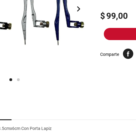
10
.
yerba
$
99,00
Comparte
8.5cmx6cm Con Porta Lapiz