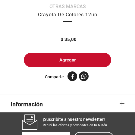
OTRAS MARCAS
8
.
yerba
Crayola De Colores 12un
9
.
arroz
10
.
harina
$
35,00
Agregar
Comparte
+
Información
¡Suscribite a nuestro newsletter!
Recibí las ofertas y novedades en tu buzón.