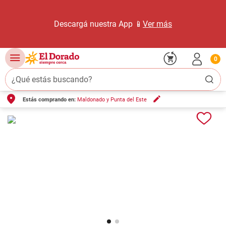
Descargá nuestra App 📱
Ver más
0
¿Qué estás buscando?
Estás comprando en:
Maldonado y Punta del Este
TÉRMINOS MÁS BUSCADOS
1
.
carne carnicería
2
.
leche
3
.
aceite
4
.
queso
5
.
pollo
6
.
bondiola
7
.
fideos