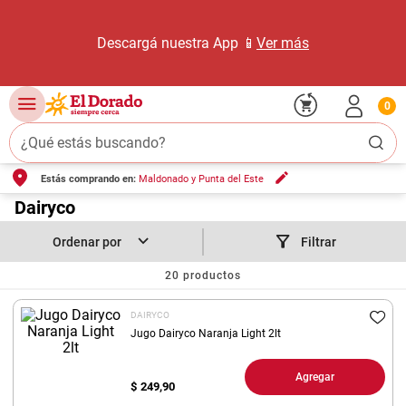
Descargá nuestra App 📱
Ver más
0
¿Qué estás buscando?
Estás comprando en:
Maldonado y Punta del Este
TÉRMINOS MÁS BUSCADOS
1
.
Dairyco
carne carnicería
2
.
leche
Filtrar
3
.
aceite
20
productos
4
.
queso
DAIRYCO
5
.
pollo
Jugo Dairyco Naranja Light 2lt
6
.
bondiola
Agregar
$
249,90
7
.
fideos