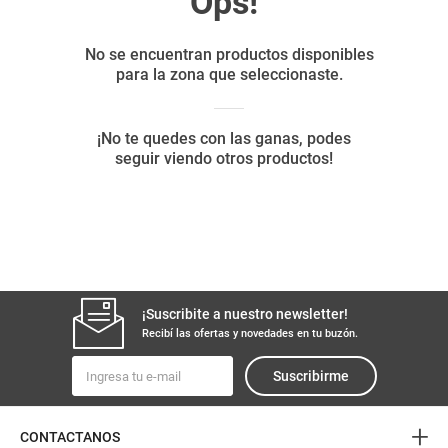
8
.
arroz
9
.
harina
10
.
yerba
¡Suscribite a nuestro newsletter!
Recibí las ofertas y novedades en tu buzón.
Suscribirme
+
CONTACTANOS