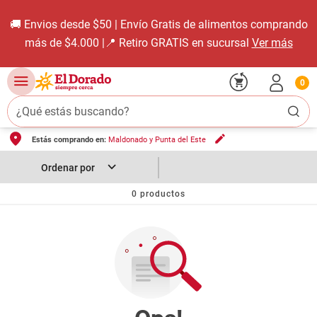
🚚 Envios desde $50 | Envío Gratis de alimentos comprando
más de $4.000 |📍 Retiro GRATIS en sucursal
Ver más
0
¿Qué estás buscando?
Estás comprando en:
Maldonado y Punta del Este
TÉRMINOS MÁS BUSCADOS
1
.
carne carnicería
2
.
leche
0
productos
3
.
aceite
4
.
queso
5
.
pollo
6
.
bondiola
7
.
fideos