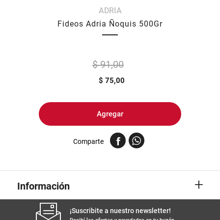
ADRIA
8
.
yerba
Fideos Adria Ñoquis 500Gr
9
.
arroz
10
.
harina
$ 91,00
$
75,00
Agregar
Comparte
+
Información
¡Suscribite a nuestro newsletter!