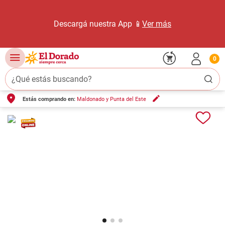
Descargá nuestra App 📱
Ver más
0
¿Qué estás buscando?
Estás comprando en:
Maldonado y Punta del Este
TÉRMINOS MÁS BUSCADOS
1
.
carne carnicería
2
.
leche
3
.
aceite
4
.
queso
5
.
pollo
6
.
bondiola
7
.
fideos