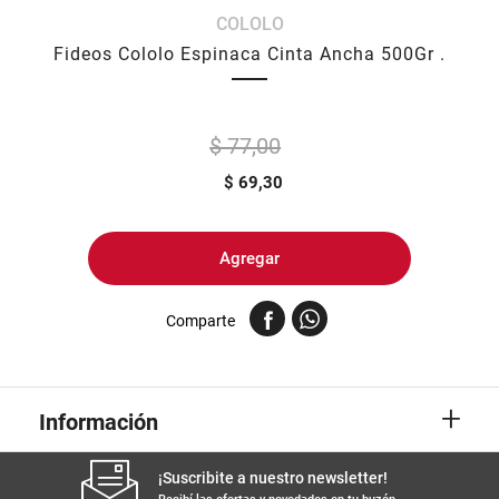
COLOLO
8
.
arroz
Fideos Cololo Espinaca Cinta Ancha 500Gr .
9
.
harina
10
.
yerba
$ 77,00
$
69,30
Agregar
Comparte
+
Información
¡Suscribite a nuestro newsletter!