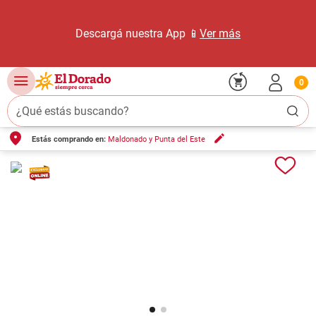
Descargá nuestra App 📱
Ver más
0
¿Qué estás buscando?
Estás comprando en:
Maldonado y Punta del Este
TÉRMINOS MÁS BUSCADOS
1
.
carne carnicería
2
.
leche
3
.
aceite
4
.
queso
5
.
pollo
6
.
bondiola
7
.
fideos