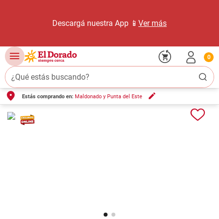
Descargá nuestra App 📱
Ver más
0
¿Qué estás buscando?
Estás comprando en:
Maldonado y Punta del Este
TÉRMINOS MÁS BUSCADOS
1
.
carne carnicería
2
.
leche
3
.
aceite
4
.
queso
5
.
pollo
6
.
bondiola
7
.
fideos