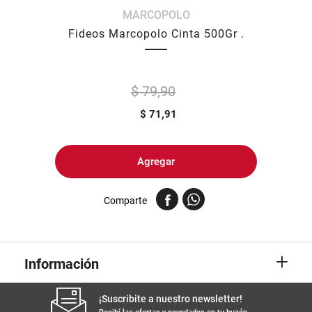
MARCOPOLO
8
.
arroz
Fideos Marcopolo Cinta 500Gr .
9
.
harina
10
.
yerba
$ 79,90
$
71,91
Agregar
Comparte
+
Información
¡Suscribite a nuestro newsletter!