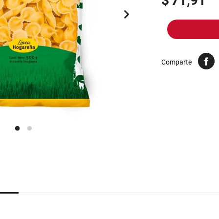
$
71,91
10
.
yerba
Comparte