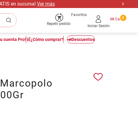
RATIS en sucursal
Ver más
Favoritos
0
Repetir pedido
Iniciar Sesión
tu cuenta Pro!
🛒¿Cómo comprar?
📣Descuentos
 Marcopolo
00Gr