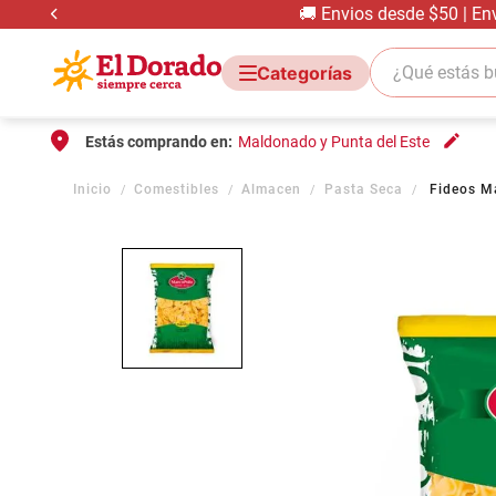
🚚 Envios desde $50 | En
¿Qué estás bus
Estás comprando en:
Maldonado y Punta del Este
Comestibles
Almacen
Pasta Seca
Fideos M