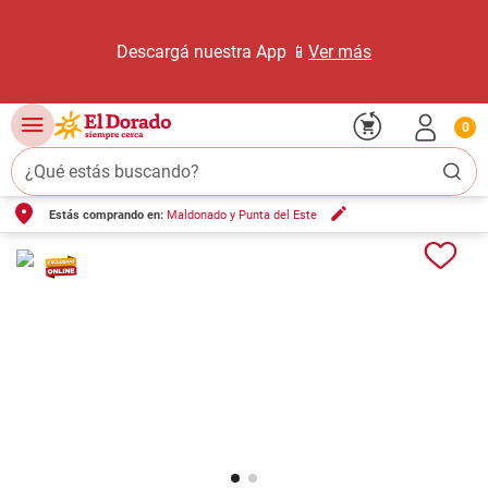
Descargá nuestra App 📱
Ver más
0
¿Qué estás buscando?
Estás comprando en:
Maldonado y Punta del Este
TÉRMINOS MÁS BUSCADOS
1
.
carne carnicería
2
.
leche
3
.
aceite
4
.
queso
5
.
pollo
6
.
bondiola
7
.
fideos