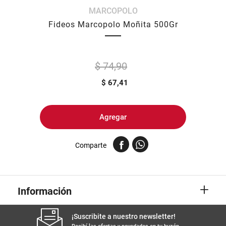
MARCOPOLO
8
.
yerba
Fideos Marcopolo Moñita 500Gr
9
.
arroz
10
.
harina
$ 74,90
$
67,41
Agregar
Comparte
+
Información
¡Suscribite a nuestro newsletter!