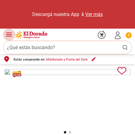
Descargá nuestra App 📱
Ver más
0
¿Qué estás buscando?
Estás comprando en:
Maldonado y Punta del Este
TÉRMINOS MÁS BUSCADOS
1
.
carne carnicería
2
.
leche
3
.
queso
4
.
aceite
5
.
pollo
6
.
bondiola
7
.
fideos