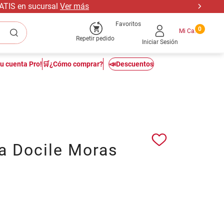
RATIS en sucursal
Ver más
Favoritos
0
Repetir pedido
Iniciar Sesión
tu cuenta Pro!
🛒¿Cómo comprar?
📣Descuentos
a Docile Moras