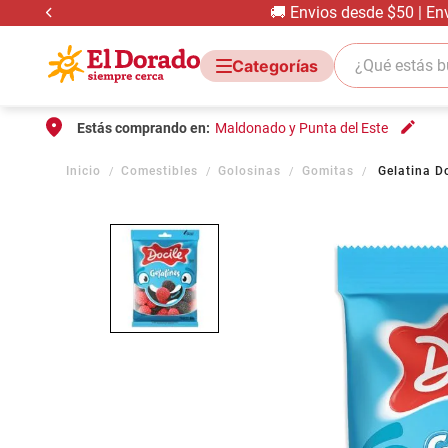
🚚 Envios desde $50 | En
¿Qué estás bus
Estás comprando en:
Maldonado y Punta del Este
Comestibles
Golosinas
Gomitas
Gelatina D