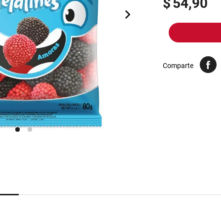
$
54,90
10
.
yerba
Comparte