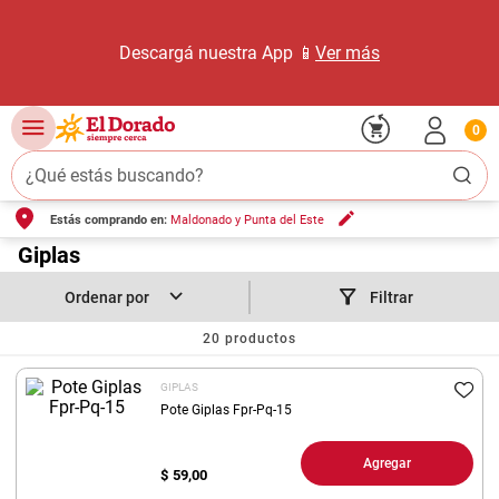
Descargá nuestra App 📱
Ver más
0
¿Qué estás buscando?
Estás comprando en:
Maldonado y Punta del Este
TÉRMINOS MÁS BUSCADOS
1
.
Giplas
carne carnicería
2
.
leche
Filtrar
3
.
aceite
20
productos
4
.
queso
GIPLAS
5
.
bondiola
Pote Giplas Fpr-Pq-15
6
.
pollo
Agregar
$
59,00
7
.
yerba