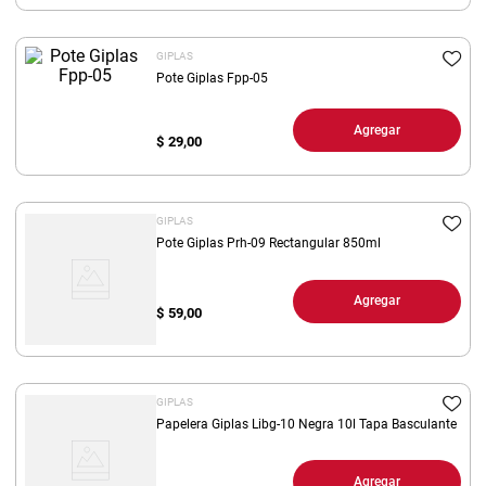
8
.
fideos
GIPLAS
9
.
arroz
Pote Giplas Fpp-05
10
.
harina
Agregar
$
29,00
GIPLAS
Pote Giplas Prh-09 Rectangular 850ml
Agregar
$
59,00
GIPLAS
Papelera Giplas Libg-10 Negra 10l Tapa Basculante
Agregar