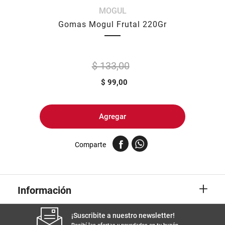
MOGUL
8
.
fideos
Gomas Mogul Frutal 220Gr
9
.
arroz
10
.
harina
$ 133,00
$
99,00
Agregar
Comparte
+
Información
¡Suscribite a nuestro newsletter!