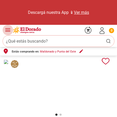
Descargá nuestra App 📱
Ver más
0
¿Qué estás buscando?
Estás comprando en:
Maldonado y Punta del Este
TÉRMINOS MÁS BUSCADOS
1
.
carne carnicería
2
.
leche
3
.
aceite
4
.
queso
5
.
bondiola
6
.
pollo
7
.
yerba