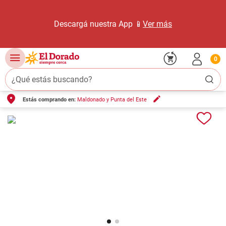
Descargá nuestra App 📱
Ver más
0
¿Qué estás buscando?
Estás comprando en:
Maldonado y Punta del Este
TÉRMINOS MÁS BUSCADOS
1
.
carne carnicería
2
.
leche
3
.
aceite
4
.
queso
5
.
pollo
6
.
bondiola
7
.
fideos