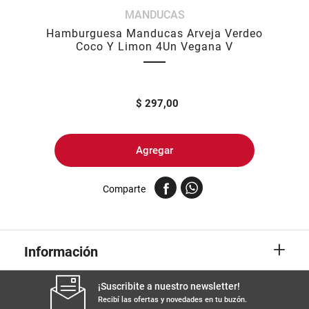
MANDUCAS
8
.
yerba
Hamburguesa Manducas Arveja Verdeo
9
.
harina
Coco Y Limon 4Un Vegana V
10
.
arroz
$
297,00
Agregar
Comparte
+
Información
¡Suscribite a nuestro newsletter!
Recibí las ofertas y novedades en tu buzón.