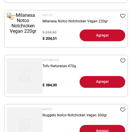
8
.
arroz
NOTCO
9
.
harina
Milanesa Notco Notchicken Vegan 220gr
10
.
yerba
$ 239,50
Agregar
$
204,01
NATUREZAS
Tofu Naturezas 470g
Agregar
$
384,00
NOTCO
Nuggets Notco Notchicken Vegan 300gr
Agregar