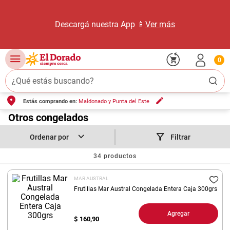
Descargá nuestra App 📱
Ver más
0
¿Qué estás buscando?
Estás comprando en:
Maldonado y Punta del Este
TÉRMINOS MÁS BUSCADOS
1
.
Otros congelados
carne carnicería
2
.
leche
Filtrar
3
.
aceite
34
productos
4
.
queso
MAR AUSTRAL
5
.
pollo
Frutillas Mar Austral Congelada Entera Caja 300grs
6
.
bondiola
Agregar
$
160,90
7
.
fideos