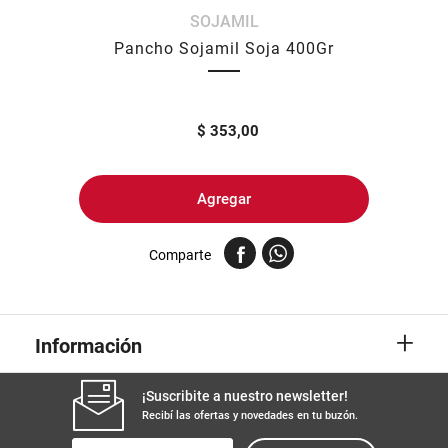
SOJAMIL
8
.
yerba
Pancho Sojamil Soja 400Gr
9
.
arroz
10
.
harina
$
353,00
Agregar
Comparte
+
Información
¡Suscribite a nuestro newsletter!
Recibí las ofertas y novedades en tu buzón.