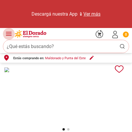
Descargá nuestra App 📱
Ver más
0
¿Qué estás buscando?
Estás comprando en:
Maldonado y Punta del Este
TÉRMINOS MÁS BUSCADOS
1
.
carne carnicería
2
.
leche
3
.
aceite
4
.
queso
5
.
pollo
6
.
bondiola
7
.
fideos