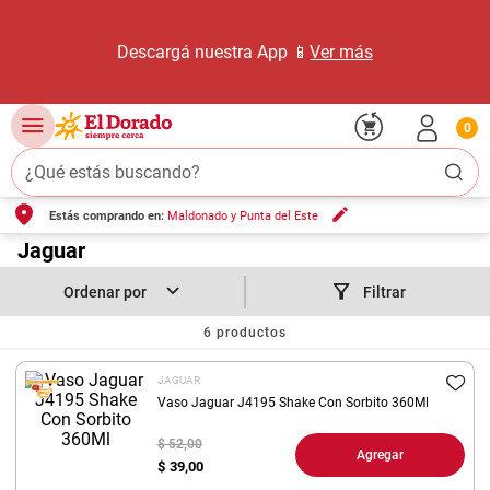
Descargá nuestra App 📱
Ver más
0
¿Qué estás buscando?
Estás comprando en:
Maldonado y Punta del Este
TÉRMINOS MÁS BUSCADOS
1
.
Jaguar
carne carnicería
2
.
leche
Filtrar
3
.
aceite
6
productos
4
.
queso
JAGUAR
5
.
pollo
Vaso Jaguar J4195 Shake Con Sorbito 360Ml
6
.
bondiola
$ 52,00
Agregar
$
39,00
7
.
fideos