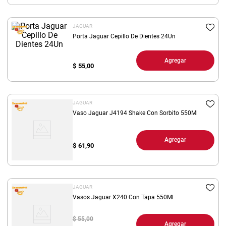
8
.
yerba
JAGUAR
9
.
arroz
Porta Jaguar Cepillo De Dientes 24Un
10
.
harina
Agregar
$
55,00
JAGUAR
Vaso Jaguar J4194 Shake Con Sorbito 550Ml
Agregar
$
61,90
JAGUAR
Vasos Jaguar X240 Con Tapa 550Ml
$ 55,00
Agregar