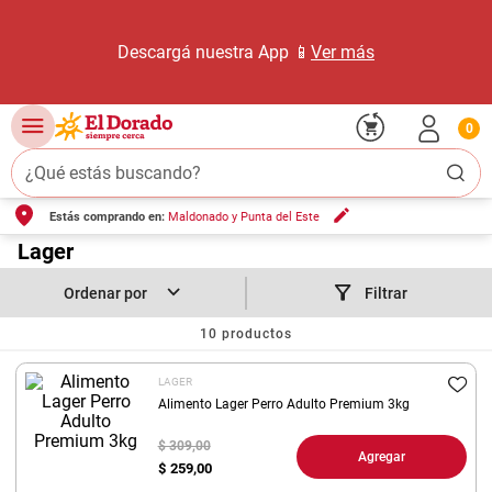
Descargá nuestra App 📱
Ver más
0
¿Qué estás buscando?
Estás comprando en:
Maldonado y Punta del Este
TÉRMINOS MÁS BUSCADOS
1
.
Lager
carne carnicería
2
.
leche
Filtrar
3
.
aceite
10
productos
4
.
queso
LAGER
5
.
pollo
Alimento Lager Perro Adulto Premium 3kg
6
.
bondiola
$ 309,00
Agregar
$
259,00
7
.
fideos