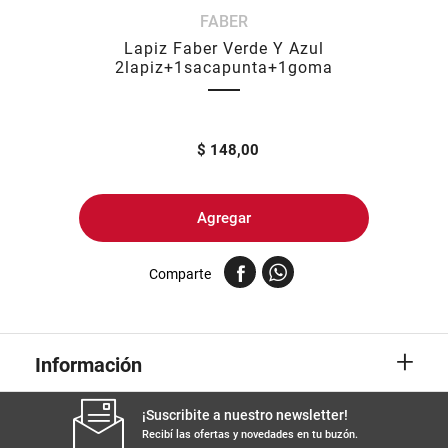
FABER
8
.
yerba
Lapiz Faber Verde Y Azul
9
.
harina
2lapiz+1sacapunta+1goma
10
.
arroz
$
148,00
Agregar
Comparte
+
Información
¡Suscribite a nuestro newsletter!
Recibí las ofertas y novedades en tu buzón.