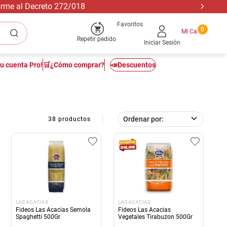
forme al Decreto 272/018
Favoritos
0
Repetir pedido
Iniciar Sesión
tu cuenta Pro!
🛒¿Cómo comprar?
📣Descuentos
Ordenar por
38
productos
LAS ACACIAS
LAS ACACIAS
Fideos Las Acacias Semola
Fideos Las Acacias
Spaghetti 500Gr
Vegetales Tirabuzon 500Gr