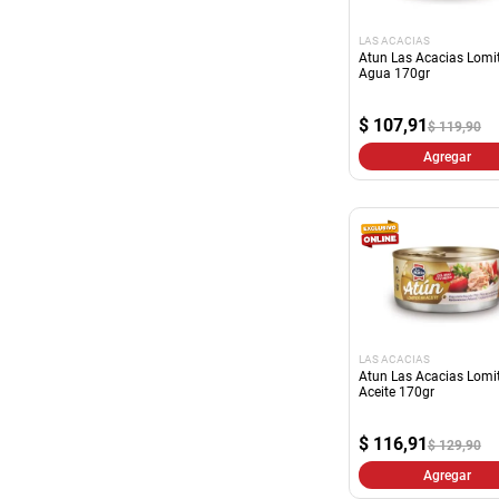
LAS ACACIAS
Atun Las Acacias Lomit
Agua 170gr
$
107,91
$ 119,90
Agregar
LAS ACACIAS
Atun Las Acacias Lomit
Aceite 170gr
$
116,91
$ 129,90
Agregar