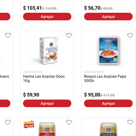
10
.
harina
$
103,41
$
56,70
$ 114,90
$ 63,00
Agregar
Agregar
LAS ACACIAS
LAS ACACIAS
 Huevo
Harina Las Acacias Oooo
Ñoquis Las Acacias Papa
1Kg
500Gr
$
59,90
$
95,00
$ 117,00
Agregar
Agregar