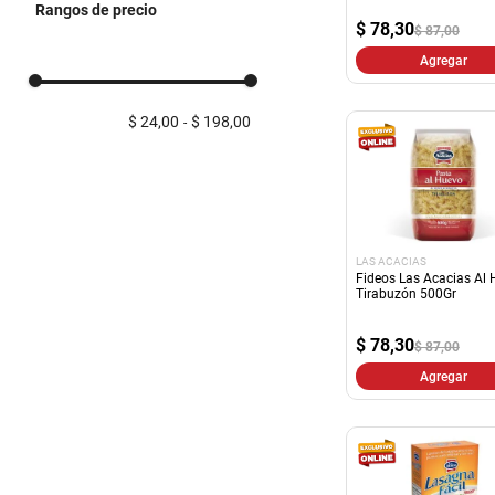
Rangos de precio
Conservas
$
78,30
$ 87,00
Pasta Fresca
Agregar
Harinas
$ 24,00
$ 198,00
LAS ACACIAS
Fideos Las Acacias Al
Tirabuzón 500Gr
$
78,30
$ 87,00
Agregar