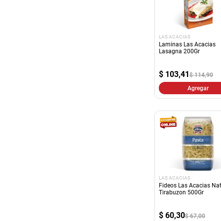
LAS ACACIAS
Laminas Las Acacias
Lasagna 200Gr
$
103,41
$ 114,90
Agregar
LAS ACACIAS
Fideos Las Acacias Nat
Tirabuzon 500Gr
$
60,30
$ 67,00