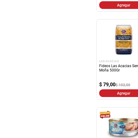
Agregar
LAS ACACIAS
Fideos Las Acacias Se
Moña 500Gr
$
79,00
$ 103,00
Agregar