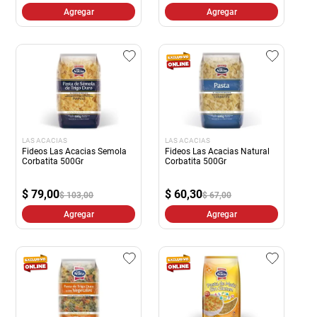
Agregar
Agregar
LAS ACACIAS
LAS ACACIAS
Fideos Las Acacias Semola
Fideos Las Acacias Natural
Corbatita 500Gr
Corbatita 500Gr
$
79,00
$
60,30
$ 103,00
$ 67,00
Agregar
Agregar