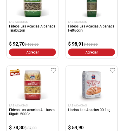
LAS ACACIAS
LAS ACACIAS
Fideos Las Acacias Albahaca
Fideos Las Acacias Albahaca
Tirabuzon
Fettuccini
$
92,70
$
98,91
$ 103,00
$ 109,90
Agregar
Agregar
LAS ACACIAS
LAS ACACIAS
Fideos Las Acacias Al Huevo
Harina Las Acacias 00 1kg
Rigatti 500Gr
$
78,30
$
54,90
$ 87,00