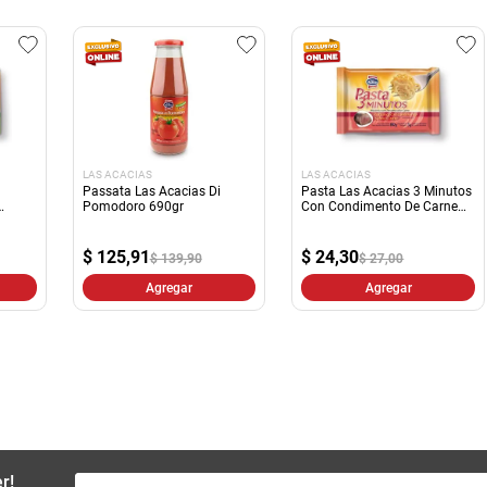
LAS ACACIAS
LAS ACACIAS
Passata Las Acacias Di
Pasta Las Acacias 3 Minutos
Pomodoro 690gr
Con Condimento De Carne
85Gr
$
125,91
$
24,30
$ 139,90
$ 27,00
Agregar
Agregar
r!