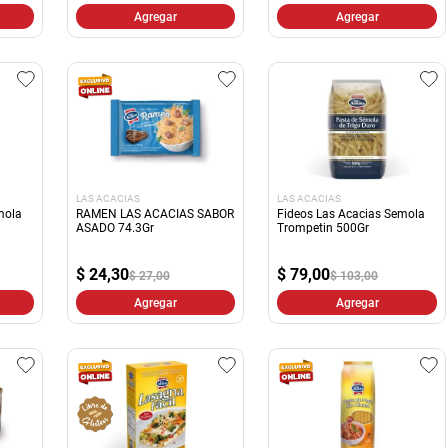
Agregar
Agregar
LAS ACACIAS
LAS ACACIAS
mola
RAMEN LAS ACACIAS SABOR
Fideos Las Acacias Semola
ASADO 74.3Gr
Trompetin 500Gr
$
24,30
$
79,00
$ 27,00
$ 103,00
Agregar
Agregar