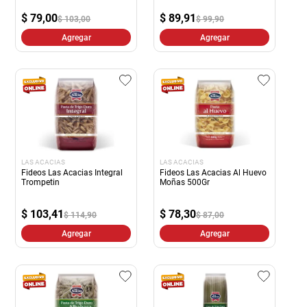
$
79,00
$
89,91
$ 103,00
$ 99,90
Agregar
Agregar
LAS ACACIAS
LAS ACACIAS
Fideos Las Acacias Integral
Fideos Las Acacias Al Huevo
Trompetin
Moñas 500Gr
$
103,41
$
78,30
$ 114,90
$ 87,00
Agregar
Agregar