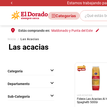
Estamos trabajando para
¿Qué estás bus
Estás comprando en:
Maldonado y Punta del Este
Inicio
Las Acacias
Las acacias
Categoría
Almacen
Departamento
Pastas Frescas y Tapas
Comestibles
LAS ACACIAS
Sub-Categoría
Frescos
Fideos Las Acacias Al
Spaghetti 500Gr
Pasta Seca