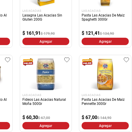
LAS ACACIAS
LAS ACACIAS
o Al
Lasagna Las Acacias Sin
Pasta Las Acacias De Maiz
Gluten 200G
Spaghetti 300Gr
$
161,91
$
121,41
$ 179,90
$ 134,90
Agregar
Agregar
LAS ACACIAS
LAS ACACIAS
o Al
Fideos Las Acacias Natural
Pasta Las Acacias De Maiz
Moña 500Gr
Pennette 300Gr
$
60,30
$
67,00
$ 67,00
$ 144,90
Agregar
Agregar