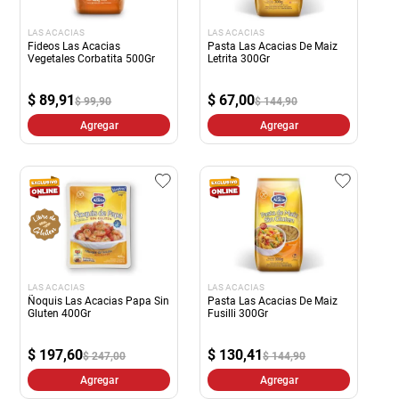
LAS ACACIAS
LAS ACACIAS
Fideos Las Acacias
Pasta Las Acacias De Maiz
Vegetales Corbatita 500Gr
Letrita 300Gr
$
89,91
$
67,00
$ 99,90
$ 144,90
Agregar
Agregar
LAS ACACIAS
LAS ACACIAS
Ñoquis Las Acacias Papa Sin
Pasta Las Acacias De Maiz
Gluten 400Gr
Fusilli 300Gr
$
197,60
$
130,41
$ 247,00
$ 144,90
Agregar
Agregar