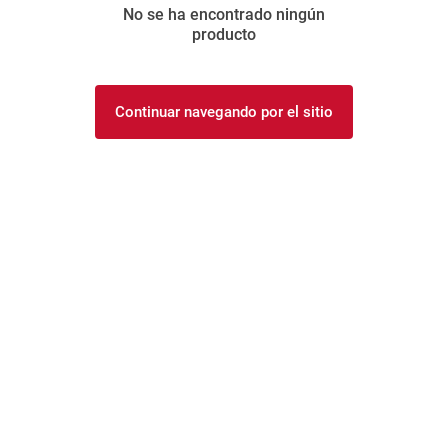
No se ha encontrado ningún
8
.
yerba
producto
9
.
arroz
10
.
harina
Continuar navegando por el sitio