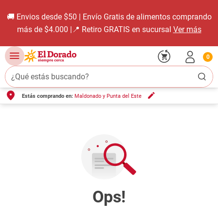
🚚 Envios desde $50 | Envío Gratis de alimentos comprando
más de $4.000 |📍 Retiro GRATIS en sucursal
Ver más
0
¿Qué estás buscando?
Estás comprando en:
Maldonado y Punta del Este
TÉRMINOS MÁS BUSCADOS
1
.
carne carnicería
2
.
leche
3
.
aceite
4
.
queso
5
.
pollo
6
.
bondiola
7
.
fideos